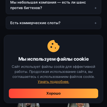
Мы небольшая компания — есть ли шанс
против бигтехов?
Есть коммерческие слоты?
ПРОГРАММНЫЙ КОМИТЕТ
Мы используем файлы cookie
Кто отбирает доклады
Сайт использует файлы cookie для эффективной
работы. Продолжая использование сайта, вы
Практикующие инженеры и руководители из
соглашаетесь с использованием файлов cookie.
сильных компаний. Отбирают доклады и
Узнать подробнее.
помогают принятым спикерам их доработать.
Хорошо